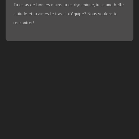
Tu es as de bonnes mains, tu es dynamique, tu as une belle
attitude et tu aimes le travail d’équipe? Nous voulons te
rencontrer!